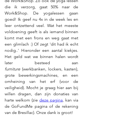
de Work&Shop. Zo ook de yoga lessen 
die ik verzorg, gaat 50% naar de 
Work&Shop. De yogalessen gaan 
goed! Ik geef nu 4x in de week les en 
leer ontzettend veel. Wat het meeste 
voldoening geeft is als iemand binnen 
komt met een frons en weg gaat met 
een glimlach :) Of zegt 'dit had ik echt 
nodig..' Hieronder een aantal kiekjes. 
Het geld wat we binnen halen wordt 
later besteed aan 
furniture
 (werkbanken, lockers, kasten), 
grote bewerkingsmachines, en een 
omheining van het erf (voor de 
veiligheid). Mocht je graag hier aan bij 
willen dragen, dan zijn donaties van 
harte welkom (zie 
deze pagina
, kan via 
de GoFundMe pagina of de rekening 
van de Bresillac). Onze dank is groot!