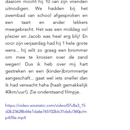
daarom mocht hij 10 van zijn vrienden 
uitnodigen. We hadden bij het 
zwembad van school afgesproken en 
een taart en ander lekkers 
meegebracht. Het was een middag vol 
plezier en Jacob was heel erg blij! En 
voor zijn verjaardag had hij 1 hele grote 
wens... hij wilt zo graag een brommer 
om mee te krossen over de zand 
wegen! Dus ik heb over mij hart 
gestreken en een (kinder-)brommertje 
aangeschaft... gaat wel iets sneller dan 
ik had verwacht haha (haalt gemakkelijk 
40km/uur!). Zie onderstaand filmpje.  
https://video.wixstatic.com/video/07c8a3_15
d2b23628b64e7da6e765102bb31deb/360p/m
p4/file.mp4