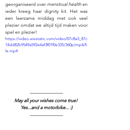
georganiseerd over 
menstrual health
 en 
ieder kreeg haar dignity kit. Het was 
een leerzame middag met ook veel 
plezier omdat we altijd tijd maken voor 
spel en plezier!
https://video.wixstatic.com/video/07c8a3_87c
14dd82b9549a592e4af3f01f0e335/360p/mp4/fi
le.mp4
May all your wishes come true! 
Yes...and a motorbike... :)