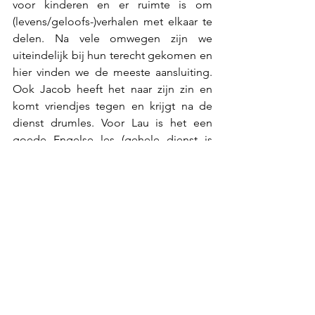
voor kinderen en er ruimte is om 
(levens/geloofs-)verhalen met elkaar te 
delen. Na vele omwegen zijn we 
uiteindelijk bij hun terecht gekomen en 
hier vinden we de meeste aansluiting. 
Ook Jacob heeft het naar zijn zin en 
komt vriendjes tegen en krijgt na de 
dienst drumles. Voor Lau is het een 
goede Engelse les (gehele dienst is 
namelijk in het Engels) en leert hij ook 
nieuwe mensen kennen. De zondag 
sluiten we vaak af met een koude duik 
in het zwembad bij school - heerlijk!